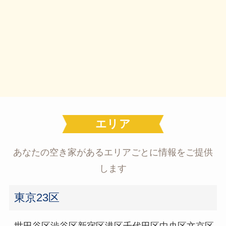
エリア
あなたの空き家があるエリアごとに情報をご提供
します
東京23区
世田谷区
渋谷区
新宿区
港区
千代田区
中央区
文京区
台東区
墨田区
江東区
品川区
目黒区
大田区
中野区
杉並区
豊島区
北区
荒川区
板橋区
練馬区
足立区
葛飾区
江戸川区